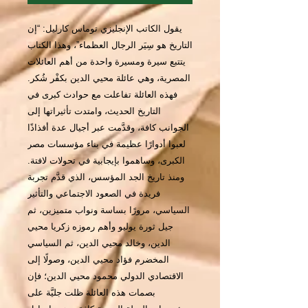
يقول الكاتب الإنجليزي توماس كارليل: “إن
التاريخ هو سِيَر الرجال العظماء”، وهذا الكتاب
يتتبع سيرة ومسيرة واحدة من أهم العائلات
المصرية، وهي عائلة محيي الدين بكفْر شُكر.
فهذه العائلة تفاعلت مع حوادث كبرى في
التاريخ الحديث، وامتدت تأثيراتها إلى
الجوانب كافة، وقدَّمت عبر أجيال عدة أفذاذًا
لعبوا أدوارًا عظيمة في بناء مؤسسات مصر
الكبرى، وساهموا بإيجابية في تحولات لافتة.
ومنذ تاريخ الجد المؤسس، الذي قدَّم تجربة
فريدة في الصعود الاجتماعي والتأثير
السياسي، مرورًا بساسة ونواب متميزين، ثم
جيل ثورة يوليو وأهم رموزه زكريا محيي
الدين، وخالد محيي الدين، ثم السياسي
المخضرم فؤاد محيي الدين، وصولًا إلى
الاقتصادي الدولي محمود محيي الدين؛ فإن
بصمات هذه العائلة ظلت جليَّة على