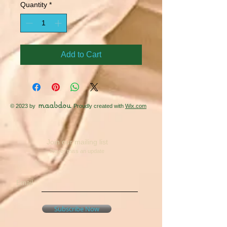
Quantity
*
Add to Cart
maabdou
© 2023 by
. Proudly created with
Wix.com
Join our mailing list
Never miss an update
Email
Subscribe Now