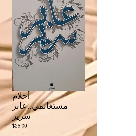
أحلام
مستغانمي..عابر
سرير
Price
$25.00