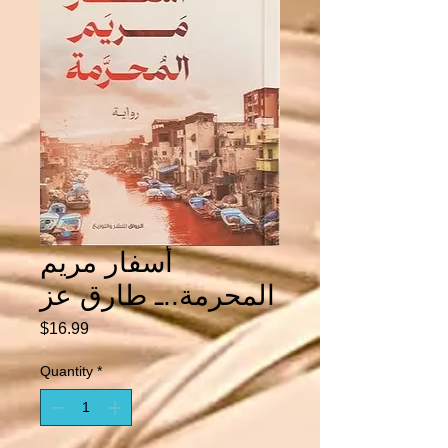
أسفار مريم
المحرمة..ـ طارق عز
Price
$16.99
Quantity
*