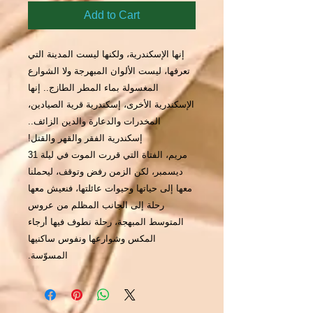
Add to Cart
إنها الإسكندرية، ولكنها ليست المدينة التي
تعرفها، ليست الألوان المبهرجة ولا الشوارع
المغسولة بماء المطر الطازج.. إنها
الإسكندرية الأخرى، إسكندرية قرية الصيادين،
المخدرات والدعارة والدين الزائف..
إسكندرية الفقر والقهر والقتل!
مريم، الفتاة التي قررت الموت في ليلة 31
ديسمبر، لكن الزمن رفض وتوقف، ليحملنا
معها إلى حياتها وحيوات عائلتها، فنعيش معها
رحلة إلى الجانب المظلم من عروس
المتوسط المبهجة، رحلة نطوف فيها أرجاء
المكس وشوارعها ونفوس ساكنيها
المسوّسة.