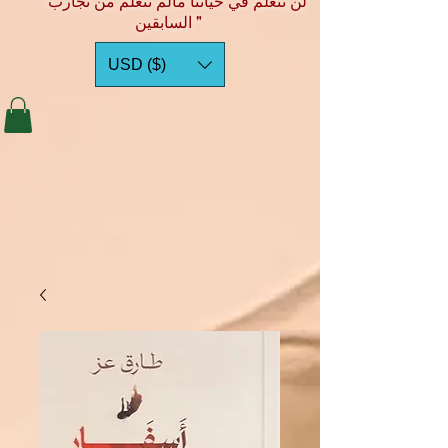
"لن نتعلم في حياتنا مالم نتعلم من تجارب
السابقين "
USD ($)