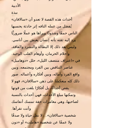
الأدبية
نبذة
أحداث هذه القصة لا تعدو أن «سالافان»
يُفصَل من عمله التافه إثر حادثة يحسبها
الناس حمقًا وشذوذًا ويراها هو عملًا ضروريًّا
يرد إليه ثقته بأنه إنسان يعيش بين أناسي.
وليس بعد ذلك إلا البطالة والتشرد والفاقة،
وأحلام الحرمان، وأوهام القلب الوحيد.
في «اعتراف منتصف الليل»، حلل «دوهاميل»
عناصر التناقض بين الفرد ومجتمعه، وبين
واقع الفرد وآماله، وبين أفكاره وأعماله. صور
ذلك كله منعكسًا على ذهن «سالافان»، فهو لا
يقص أحداثًا، بل أفكارًا بلغت من قوتها
وتمكنها مبلغ الأحداث، فهي أحداث بالنسبة
لصاحبها، وهي مغامرات حقة تمسك أنفاسك
وأنت تقرأها.
شخصية «سالافان»… لا تقل حياة ولا صدقًا
ولا عمقًا عن شخصية «هاملت» أو «دون