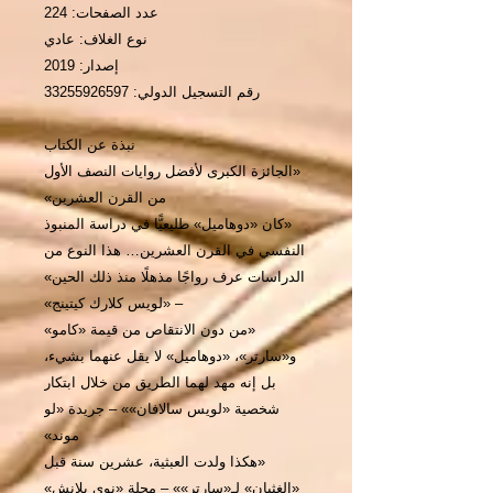
عدد الصفحات: 224
نوع الغلاف: عادي
إصدار: 2019
رقم التسجيل الدولي: 33255926597
نبذة عن الكتاب
«الجائزة الكبرى لأفضل روايات النصف الأول
من القرن العشرين»
«كان «دوهاميل» طليعيًّا في دراسة المنبوذ
النفسي في القرن العشرين… هذا النوع من
الدراسات عرف رواجًا مذهلًا منذ ذلك الحين»
– «لويس كلارك كيتينج»
«من دون الانتقاص من قيمة «كامو»
و«سارتر»، «دوهاميل» لا يقل عنهما بشيء،
بل إنه مهد لهما الطريق من خلال ابتكار
شخصية «لويس سالافان»» – جريدة «لو
موند»
«هكذا ولدت العبثية، عشرين سنة قبل
«الغثيان» لـ«سارتر»» – مجلة «نوي بلانش»