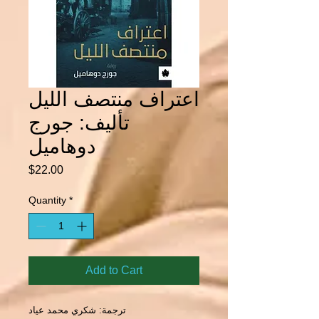
اعتراف منتصف الليل
تأليف: جورج
دوهاميل
Price
$22.00
Quantity
*
Add to Cart
ترجمة: شكري محمد عياد