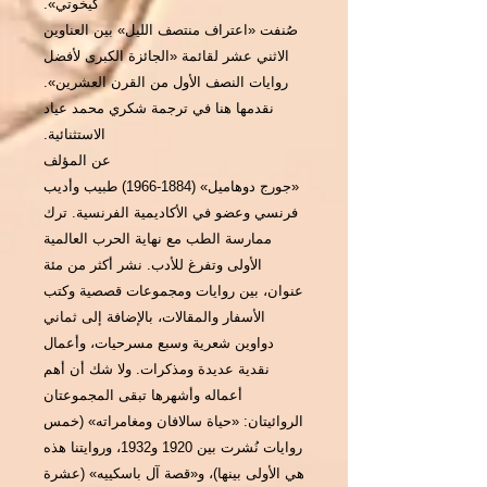
كيخوتي».
صُنفت «اعتراف منتصف الليل» بين العناوين
الاثني عشر لقائمة «الجائزة الكبرى لأفضل
روايات النصف الأول من القرن العشرين».
نقدمها هنا في ترجمة شكري محمد عياد
الاستثنائية.
عن المؤلف
«جورج دوهاميل» (1884-1966) طبيب وأديب
فرنسي وعضو في الأكاديمية الفرنسية. ترك
ممارسة الطب مع نهاية الحرب العالمية
الأولى وتفرغ للأدب. نشر أكثر من مئة
عنوان، بين روايات ومجموعات قصصية وكتب
الأسفار والمقالات، بالإضافة إلى ثماني
دواوين شعرية وسبع مسرحيات، وأعمال
نقدية عديدة ومذكرات. ولا شك أن أهم
أعماله وأشهرها تبقى المجموعتان
الروائيتان: «حياة سالافان ومغامراته» (خمس
روايات نُشرت بين 1920 و1932، وروايتنا هذه
هي الأولى بينها)، و«قصة آل باسكييه» (عشرة