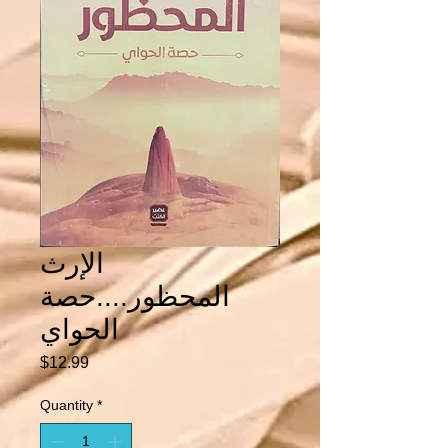
الإرث
المحظور....حصة
الحواي
Price
$12.99
Quantity
*