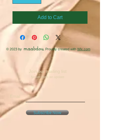
Add to Cart
maabdou
© 2023 by
. Proudly created with
Wix.com
Join our mailing list
Never miss an update
Email
Subscribe Now