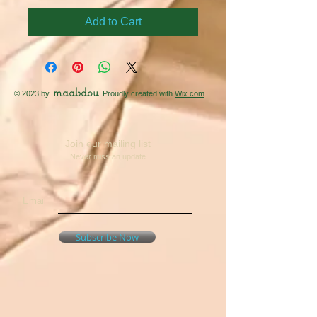
Add to Cart
maabdou
© 2023 by
. Proudly created with
Wix.com
Join our mailing list
Never miss an update
Email
Subscribe Now