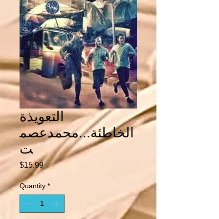
التعويذة
الخاطئة...محمدعصم
ت
Price
$15.99
Quantity
*