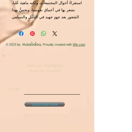
استقراءُ أحوال المجتمعات، ولكنه ماهية عُليا،
نشعر بها في أعماق نفوسنا، ونحسُّ بهذا
الشعور بعد جهدٍ جهيد في التأمُّل والتسامي
maabdou
© 2023 by
. Proudly created with
Wix.com
Join our mailing list
Never miss an update
Email
Subscribe Now