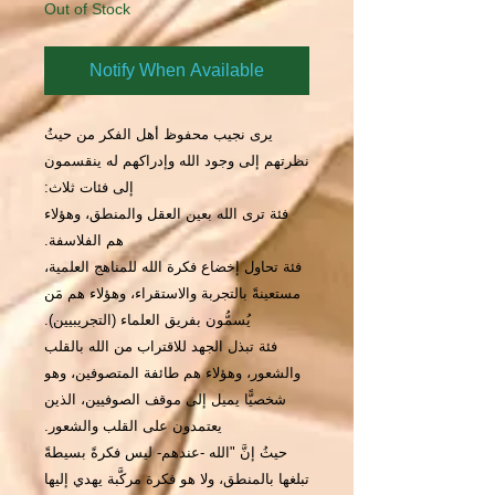
Out of Stock
Notify When Available
يرى نجيب محفوظ أهل الفكر من حيثُ
نظرتهم إلى وجود الله وإدراكهم له ينقسمون
إلى فئات ثلاث:
فئة ترى الله بعين العقل والمنطق، وهؤلاء
هم الفلاسفة.
فئة تحاول إخضاع فكرة الله للمناهج العلمية،
مستعينةً بالتجربة والاستقراء، وهؤلاء هم مَن
يُسمُّون بفريق العلماء (التجريبيين).
فئة تبذل الجهد للاقتراب من الله بالقلب
والشعور، وهؤلاء هم طائفة المتصوفين، وهو
شخصيًّا يميل إلى موقف الصوفيين، الذين
يعتمدون على القلب والشعور.
حيثُ إنَّ "الله -عندهم- ليس فكرةً بسيطةً
تبلغها بالمنطق، ولا هو فكرة مركَّبة يهدي إليها