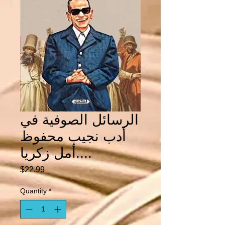
الرسائل الصوفية في
أدب نجيب محفوظ
....أمل زكريا
Price
$22.99
Quantity
*