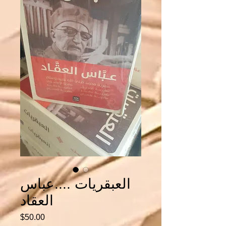
العبقريات ....عباس
العقاد
Price
$50.00