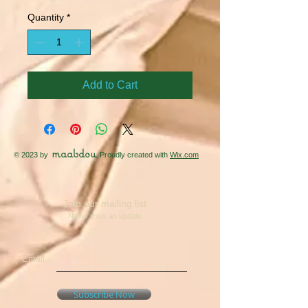
Quantity
*
Add to Cart
maabdou
© 2023 by
. Proudly created with
Wix.com
Join our mailing list
Never miss an update
Email
Subscribe Now