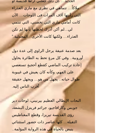
الجديد… كل ذلك جعلني أراها قديسةً أو
ملاكاً… تتماهي في نظري مع ماري العذراء
التى رأيتها آلاف المرات فى اللوحات… الآن
كانت أمامي ماري التي تخصني، التي تنتمي
لي...لم أكن أدرك لحظتها بأنها لم تكن
العذراء… ولكنها كانت الأخرى…المجدلية.“
بعد صدمة عنيفة يرحل الراوي إلى عدة دول
أوروبية.. وفي كل مرةٍ تحط به الطائرة يحاول
إعادة تركيب الماضي كقطع أحجيةٍ تستعصي
على الفهم، وكأنه كان يعيش في غيبوبة
طوال حياته.. يجهل من هو… ويجهل حقيقة
أقرب الناس إليه.
النحات الإيطالي العظيم بيرنيني، لوحات دير
جويس وكارافاجيو، جرائم فريتزل البشعة،
رؤى القديسة تيريزا، وقطع المغناطيس
الثقيلة... كلها عناصر ذات حضور استثنائي
ينبض بالحياة في هذه الرواية المؤلمة..