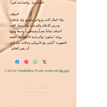
الشاعرية.. والصادمة كثيراً.
المؤلف
ولاء كمال كاتب وروائي مصري ولد بإنجلترا
ودرس الإعلام والترجمة والسينما. لاقت
أعماله نجاحاً نقدياً وجماهيرياً واسعاً ومنها
رواية ”سكون“ والدراسة الاجتماعية الفنية
الشهيرة "أيامي مع كايروكي وحكاية جيل أراد
أن يغير العالم“.
maabdou
© 2023 by
. Proudly created with
Wix.com
Join our mailing list
Never miss an update
Email