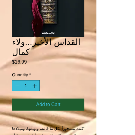
القداس الأخير...ولاء
كمال
Price
$16.99
Quantity
*
Add to Cart
”كنت مسحوراً بكل ما قالته، وبهيئتها، وميلادها