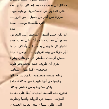
• «قال لي نجيب محفوظ إنه كان يجلس معه
على المقهى في الإسكندرية، وروايته «بيت
سري» نص أكثر من جميل... من الروايات
التي ظلمت» يوسف القعيد
نبذة
لم يكن خليل أفندي، الموظف على المعاش،
يتصور أن تنقلب حياته رأسًا على عقب، ويتم
اختبار كل ما يؤمن به من مُثل وأخلاق، حينما
أجَّر جزءًا من بيته لغرباوي بك... ولكن «أحيانا
يعيش الإنسان مطمئن في جو هادي وهو لا
يدري أن ظروف خفية تدفعه نحو هاوية
سحيقة» - كما يقول المؤلف.
رواية منسية ومظلومة، يكمن سر جمالها
وقوتها في أنها طبيعية غير متكلفة، جادة
ولكن مكتوبة بحس فكاهي وذكاء.
تحتوي هذه الطبعة الجديدة أيضًا على مقدمة
المؤلف المهمة عن الرواية ولغتها ونظريته
التي أطلق عليها «اللغة العربية الحديثة».