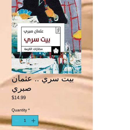
بيت سري .. عثمان
صبري
Price
$14.99
Quantity
*