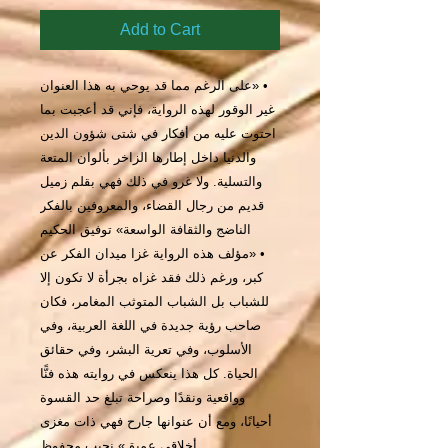
Add to Cart
• «على الرغم مما قد يوحي به هذا العنوان
غير الوقور لهذه الرواية، فإني قد أعجبت بما
احتوت عليه من أفكار في شتى شؤون الدين
والدنيا داخل إطارها الزاخر بألوان المتعة
والتسلية. ولا غرو في ذلك فهي بقلم زميل
قديم من رجال القضاء، والمعروفين بالفكر
الناضج والثقافة الواسعة» توفيق الحكيم
• «مؤلف هذه الرواية غزا ميدان الفكر عن
كبر، ورغم ذلك فقد غزاه بجرأة لا تكون إلا
للشباب بل الشباب المتوثب المغامر، فكان
صاحب رؤية جديدة في اللغة العربية، وفي
الأسلوب، وفي تعرية البشر، وفي حقائق
الحياة. كل هذا ينعكس في روايته هذه فنًّا
وواقعية ونقدًا وصراحة تبلغ حد القسوة
أحيانًا، ومع أن عنوانها جارح فهي ذات مغزى
أخلاقي عميق» نجيب محفوظ