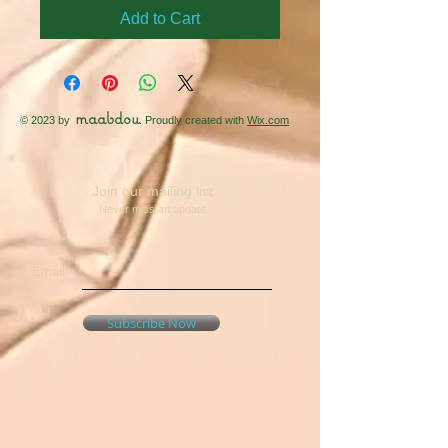
Add to Cart
maabdou
© 2023 by
. Proudly created with
Wix.com
Join our mailing list
Never miss an update
Email
Subscribe Now