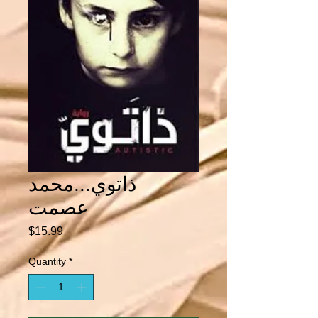
ذاتوي...محمد
عصمت
Price
$15.99
Quantity
*