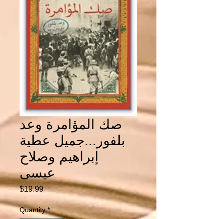
صك المؤامرة وعد
بلفور...جميل عطية
إبراهيم وصلاح
عيسى
Price
$19.99
Quantity
*