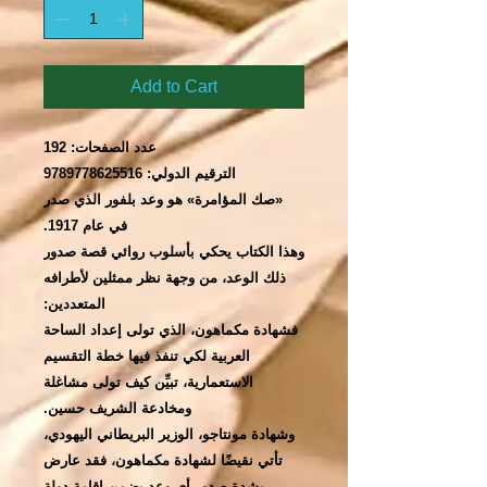
Add to Cart
عدد الصفحات:
192
الترقيم الدولي:
9789778625516
«صك المؤامرة» هو وعد بلفور الذي صدر
في عام
1917
.
وهذا الكتاب يحكي بأسلوب روائي قصة صدور
ذلك الوعد، من وجهة نظر ممثلين لأطرافه
المتعددين:
فشهادة مكماهون، الذي تولى إعداد الساحة
العربية لكي تنفذ فيها خطة التقسيم
الاستعمارية، تبيِّن كيف تولى مشاغلة
ومخادعة الشريف حسين.
وشهادة مونتاجو، الوزير البريطاني اليهودي،
تأتي نقيضًا لشهادة مكماهون، فقد عارض
بشدة صدور أي وعد يضمن إقامة دولة