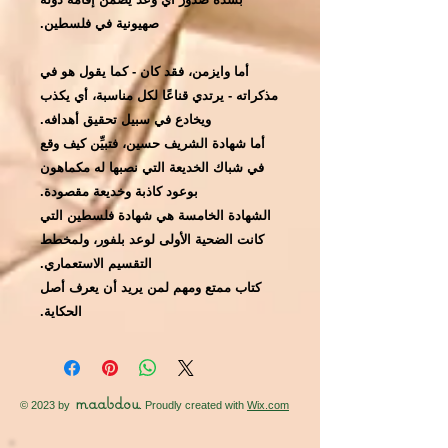
صهيونية في فلسطين.
أما وايزمن، فقد كان - كما يقول هو في
مذكراته - يرتدي قناعًا لكل مناسبة، أي يكذب
ويخادع في سبيل تحقيق أهدافه.
أما شهادة الشريف حسين، فتبيِّن كيف وقع
في شباك الخديعة التي نصبها له مكماهون
بوعود كاذبة وخديعة مقصودة.
الشهادة الخامسة هي شهادة فلسطين التي
كانت الضحية الأولى لوعد بلفور، ولمخطط
التقسيم الاستعماري.
كتاب ممتع ومهم لمن يريد أن يعرف أصل
الحكاية.
maabdou
© 2023 by
. Proudly created with
Wix.com