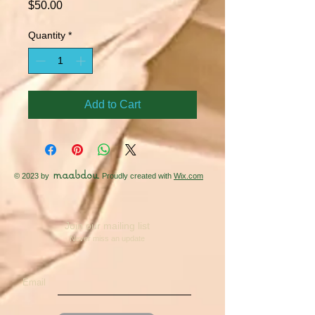
Price
$50.00
Quantity
*
Add to Cart
maabdou
© 2023 by
. Proudly created with
Wix.com
Join our mailing list
Never miss an update
Email