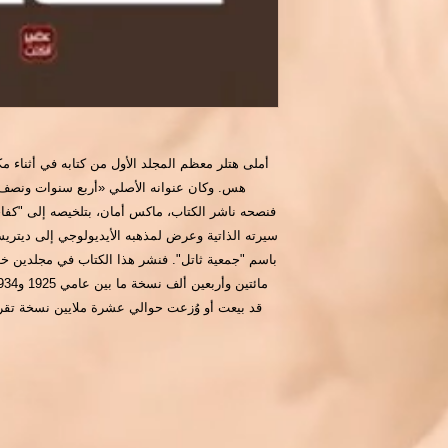
أملى هتلر معظم المجلد الأول من كتابه في أثناء 
هس. وكان عنوانه الأصلي «أربع سنوات ونصف من
فنصحه ناشر الكتاب، ماكس أمان، بتلخيصه إلى "كف
سيرته الذاتية وعرض لمذهبه الأيديولوجي إلى ديتري
قد بيعت أو وُزعت حوالي عشرة ملايين نسخة تقري