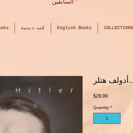
السابقين "
COLLECTION
English Books
كتب دينية
كتب عر
.أدولف هتلر
Price
$29.99
Quantity
*