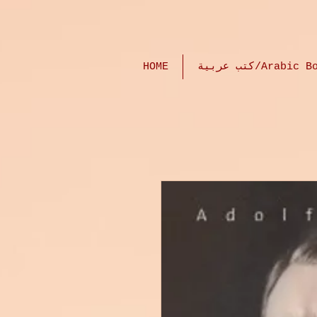
بية/Arabic Books
HOME