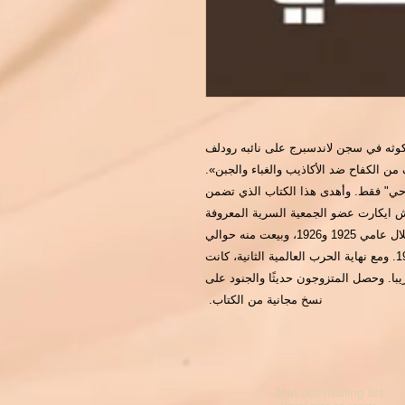
مكوثه في سجن لاندسبرج على نائبه رودلف
 الكفاح ضد الأكاذيب والغباء والجبن».
احي" فقط. وأهدى هذا الكتاب الذي تضمن
ش ايكارت عضو الجمعية السرية المعروفة
باسم "جمعية ثاتل". فنشر هذا الكتاب في مجلدين خلال عامي 1925 و1926، وبيعت منه حوالي
مائتين وأربعين ألف نسخة ما بين عامي 1925 و1934. ومع نهاية الحرب العالمية الثانية، كانت
با. وحصل المتزوجون حديثًا والجنود على
نسخ مجانية من الكتاب.
Join our mailing list