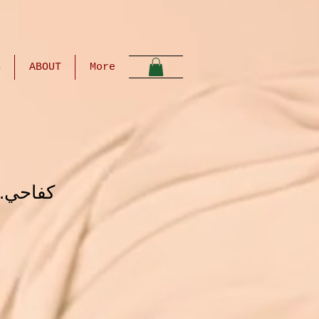
S
ABOUT
More
كفاحي..