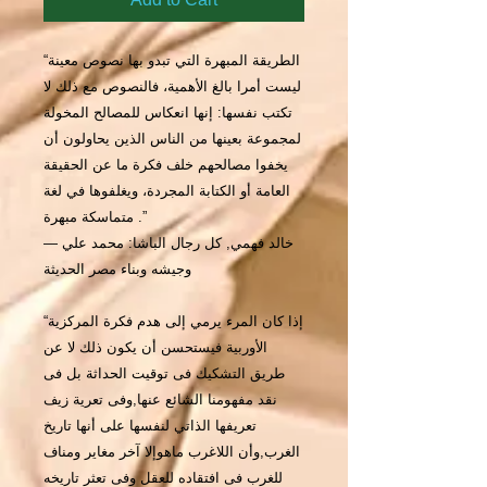
“الطريقة المبهرة التي تبدو بها نصوص معينة
ليست أمرا بالغ الأهمية، فالنصوص مع ذلك لا
تكتب نفسها: إنها انعكاس للمصالح المخولة
لمجموعة بعينها من الناس الذين يحاولون أن
يخفوا مصالحهم خلف فكرة ما عن الحقيقة
العامة أو الكتابة المجردة، ويغلفوها في لغة
متماسكة مبهرة .”
― خالد فهمي, كل رجال الباشا: محمد علي
وجيشه وبناء مصر الحديثة
“إذا كان المرء يرمي إلى هدم فكرة المركزية
الأوربية فيستحسن أن يكون ذلك لا عن
طريق التشكيك فى توقيت الحداثة بل فى
نقد مفهومنا الشائع عنها,وفى تعرية زيف
تعريفها الذاتي لنفسها على أنها تاريخ
الغرب,وأن اللاغرب ماهوإلا آخر مغاير ومناف
للغرب فى افتقاده للعقل وفى تعثر تاريخه