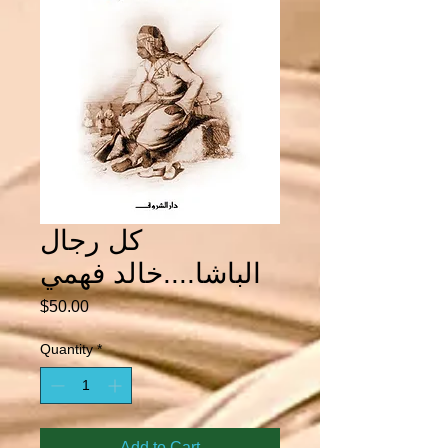
كل رجال
الباشا....خالد فهمي
Price
$50.00
Quantity
*
Add to Cart