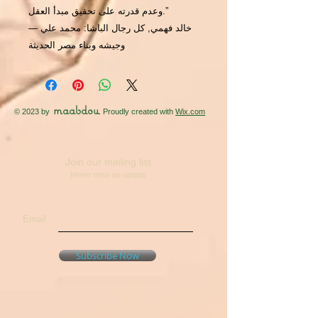
وعدم قدرته على تحقيق مبدأ العقل.”
― خالد فهمي, كل رجال الباشا: محمد علي
وجيشه وبناء مصر الحديثة
maabdou
© 2023 by
. Proudly created with
Wix.com
Join our mailing list
Never miss an update
Email
Subscribe Now