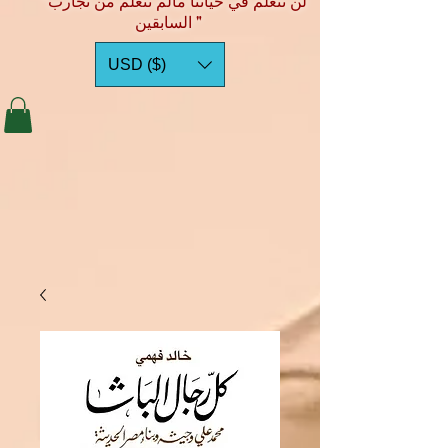
"لن نتعلم في حياتنا مالم نتعلم من تجارب
السابقين "
USD ($)