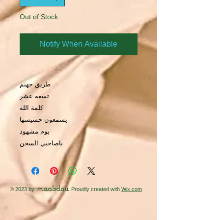
Out of Stock
Notify When Available
طريق جهنم
تسعة عشر
كلمة الله
يسمعون حسيسها
يوم مشهود
ياصاحبي السجن
maabdou
© 2023 by
. Proudly created with
Wix.com