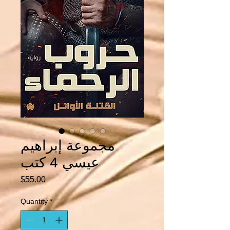
مجموعة إبراهيم
عيسي 4 كتب
Price
$55.00
Quantity
*