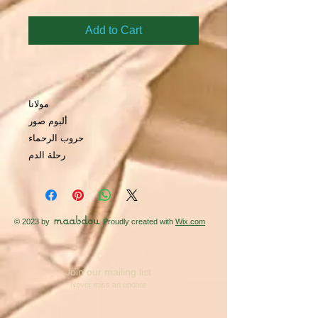
Add to Cart
مولانا
ألبوم صور
حروب الرحماء
رحلة الدم
maabdou
© 2023 by
. Proudly created with
Wix.com
Join our mailing list
Never miss an update