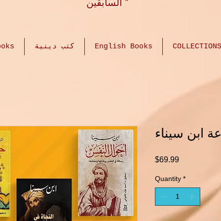
السابقين "
 Books
كتب دينية
English Books
COLLECTION
 ابن سيناء
Price
$69.99
Quantity
*