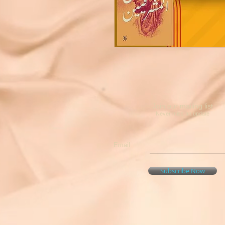
Join our mailing list
Never miss an update
Email
Subscribe Now