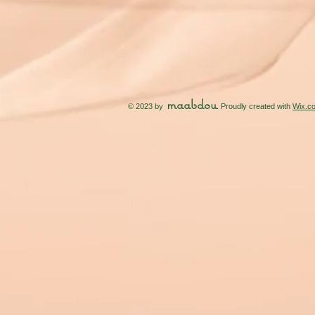
maabdou
© 2023 by
. Proudly created with
Wix.c