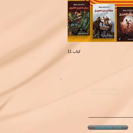
11 كتاب
Join our mailing list
Never miss an update
Email
Subscribe Now