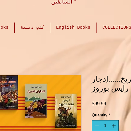
السابقين "
 Books
كتب دينية
English Books
COLLECTION
......إدجار
رايس بوروز
Price
$99.99
Quantity
*