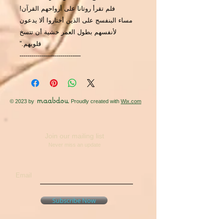
فلم تقرأ روتانا على أرواحهم القرآن!
مساء البنفسج على الذين أختاروا ألا يدعون
لأنفسهم بطول العمر خشية أن تتسخ
قلوبهم.”
―----------------------------
maabdou
© 2023 by
. Proudly created with
Wix.com
Join our mailing list
Never miss an update
Email
Subscribe Now