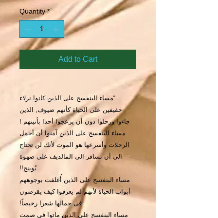
Quantity
*
Add to Cart
“مساء البنفسج على الذين كانوا نزلاء
خفيفين على الحياة كأنهم ضيوف, الذين
جاءوا ورحلوا دون أن يزعجوا أحدا بأنينهم !
مساء البنفسج على الذين آمنوا أن أجمل
الرحلات وأسرعها هو الموت لأنك لن تحتاج
الى أن تسافر الى المالديف على صهوة
بُوينج!!
مساء البنفسج على الذين أُغلقت بوجوههم
أبواب الحياة لأنهم لم يعرفوا كيف يقرضون
فى جمالها شعرا رخيصاً!
مساء البنفسج على الذين ماتوا فى صمت