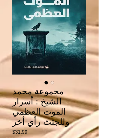
مجموعة محمد
الشيخ : أسرار
الموت العظمي
وللجثث رأي أخر
Price
$31.99