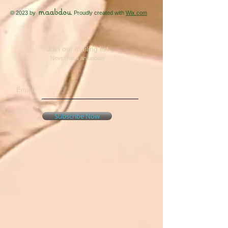
maabdou
© 2023 by
. Proudly created with
Wix.com
Join our mailing list
Never miss an update
Email
Subscribe Now