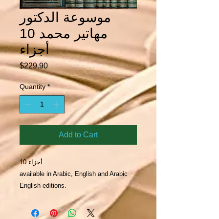
موسوعة الدكتور
مهاتير محمد 10
أجزاء
Price
$229.90
Quantity
*
Add to Cart
10 أجزاء
available in Arabic, English and Arabic
English editions.