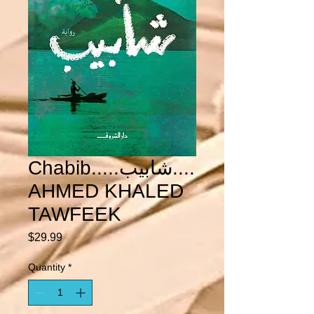
Chabib.....شابيب....
AHMED KHALED
TAWFEEK
Price
$29.99
Quantity
*