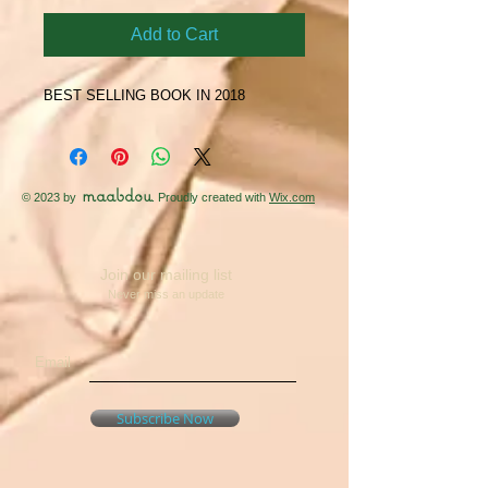
Add to Cart
BEST SELLING BOOK IN 2018
maabdou
© 2023 by
. Proudly created with
Wix.com
Join our mailing list
Never miss an update
Email
Subscribe Now